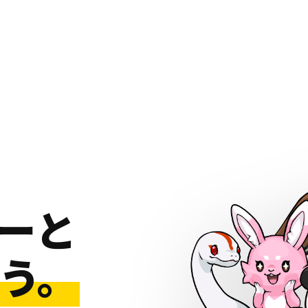
ーと
う。