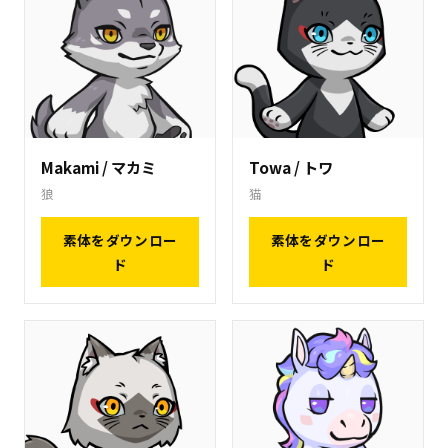
Makami / マカミ
Towa / トワ
狼
猫
素体をダウンロー
素体をダウンロー
ド
ド